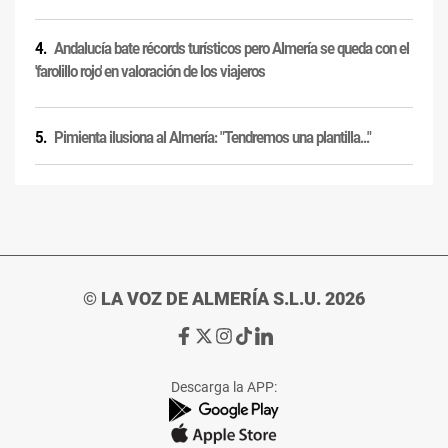
Andalucía bate récords turísticos pero Almería se queda con el
'farolillo rojo' en valoración de los viajeros
Pimienta ilusiona al Almería: "Tendremos una plantilla..."
© LA VOZ DE ALMERÍA S.L.U. 2026
Ir
Ir
Ir
Ir
Ir
a
a
a
a
a
Facebook
X
Instagram
TikTok
Linkedin
Descarga la APP:
de
de
de
de
de
La
La
La
La
La
Voz
Voz
Voz
Voz
Voz