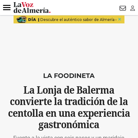
DESTACADO
VOTO FEMENINO
ORGULLO VERA
TRIBUNA
Menú
NEWSL
LO
LA FOODINETA
La Lonja de Balerma
convierte la tradición de la
centolla en una experiencia
gastronómica
Evento a la vista con seis pases y un maridaje