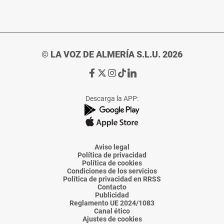
© LA VOZ DE ALMERÍA S.L.U. 2026
Ir
Ir
Ir
Ir
Ir
a
a
a
a
a
Facebook
X
Instagram
TikTok
Linkedin
Descarga la APP:
de
de
de
de
de
La
La
La
La
La
Voz
Voz
Voz
Voz
Voz
de
de
de
de
de
Almería
Almería
Almería
Almería
Almería
Aviso legal
Política de privacidad
Política de cookies
Condiciones de los servicios
Política de privacidad en RRSS
Contacto
Publicidad
Reglamento UE 2024/1083
Canal ético
Ajustes de cookies