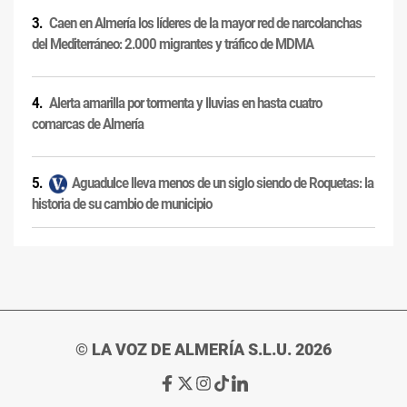
Caen en Almería los líderes de la mayor red de narcolanchas
del Mediterráneo: 2.000 migrantes y tráfico de MDMA
Alerta amarilla por tormenta y lluvias en hasta cuatro
comarcas de Almería
Aguadulce lleva menos de un siglo siendo de Roquetas: la
historia de su cambio de municipio
© LA VOZ DE ALMERÍA S.L.U. 2026
Ir
Ir
Ir
Ir
Ir
a
a
a
a
a