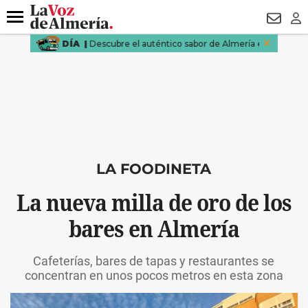
DESTACADO
VOTO FEMENINO
ORGULLO VERA
TRIBUNA
Menú
NEWSL
LO
LA FOODINETA
La nueva milla de oro de los
bares en Almería
Cafeterías, bares de tapas y restaurantes se
concentran en unos pocos metros en esta zona