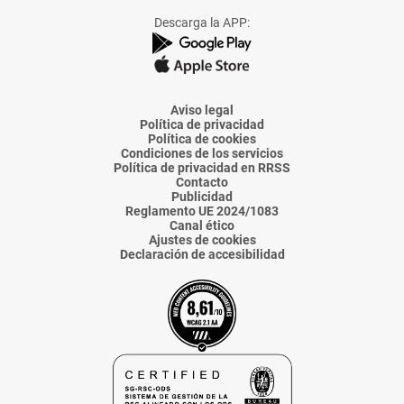
Facebook
X
Instagram
TikTok
Linkedin
Descarga la APP:
de
de
de
de
de
La
La
La
La
La
Voz
Voz
Voz
Voz
Voz
de
de
de
de
de
Almería
Almería
Almería
Almería
Almería
Aviso legal
Política de privacidad
Política de cookies
Condiciones de los servicios
Política de privacidad en RRSS
Contacto
Publicidad
Reglamento UE 2024/1083
Canal ético
Ajustes de cookies
Declaración de accesibilidad