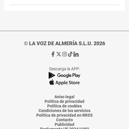
© LA VOZ DE ALMERÍA S.L.U. 2026
Ir
Ir
Ir
Ir
Ir
a
a
a
a
a
Facebook
X
Instagram
TikTok
Linkedin
Descarga la APP:
de
de
de
de
de
La
La
La
La
La
Voz
Voz
Voz
Voz
Voz
de
de
de
de
de
Almería
Almería
Almería
Almería
Almería
Aviso legal
Política de privacidad
Política de cookies
Condiciones de los servicios
Política de privacidad en RRSS
Contacto
Publicidad
Reglamento UE 2024/1083