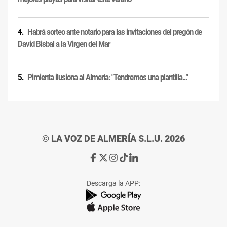
Habrá sorteo ante notario para las invitaciones del pregón de
David Bisbal a la Virgen del Mar
Pimienta ilusiona al Almería: "Tendremos una plantilla..."
© LA VOZ DE ALMERÍA S.L.U. 2026
Ir
Ir
Ir
Ir
Ir
a
a
a
a
a
Facebook
X
Instagram
TikTok
Linkedin
Descarga la APP:
de
de
de
de
de
La
La
La
La
La
Voz
Voz
Voz
Voz
Voz
de
de
de
de
de