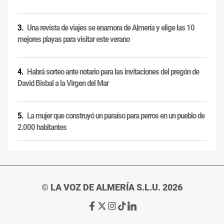
Una revista de viajes se enamora de Almería y elige las 10
mejores playas para visitar este verano
Habrá sorteo ante notario para las invitaciones del pregón de
David Bisbal a la Virgen del Mar
La mujer que construyó un paraíso para perros en un pueblo de
2.000 habitantes
© LA VOZ DE ALMERÍA S.L.U. 2026
Ir
Ir
Ir
Ir
Ir
a
a
a
a
a