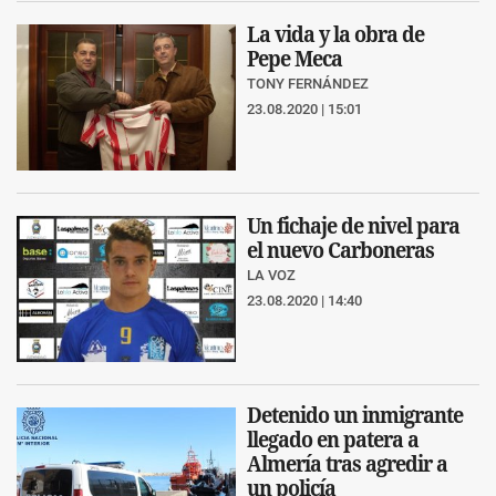
La vida y la obra de
Pepe Meca
TONY FERNÁNDEZ
23.08.2020 | 15:01
Un fichaje de nivel para
el nuevo Carboneras
LA VOZ
23.08.2020 | 14:40
Detenido un inmigrante
llegado en patera a
Almería tras agredir a
un policía