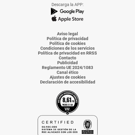
Facebook
X
Instagram
TikTok
Linkedin
Descarga la APP:
de
de
de
de
de
La
La
La
La
La
Voz
Voz
Voz
Voz
Voz
de
de
de
de
de
Almería
Almería
Almería
Almería
Almería
Aviso legal
Política de privacidad
Política de cookies
Condiciones de los servicios
Política de privacidad en RRSS
Contacto
Publicidad
Reglamento UE 2024/1083
Canal ético
Ajustes de cookies
Declaración de accesibilidad