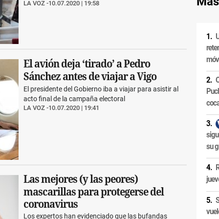
Más
LA VOZ
10.07.2020 | 19:58
U
rete
móvi
El avión deja ‘tirado’ a Pedro
Sánchez antes de viajar a Vigo
O
El presidente del Gobierno iba a viajar para asistir al
Puch
acto final de la campaña electoral
coca
LA VOZ
10.07.2020 | 19:41
sigu
su g
R
Las mejores (y las peores)
juev
mascarillas para protegerse del
S
coronavirus
vuel
Los expertos han evidenciado que las bufandas