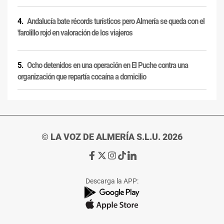
Andalucía bate récords turísticos pero Almería se queda con el
'farolillo rojo' en valoración de los viajeros
Ocho detenidos en una operación en El Puche contra una
organización que repartía cocaína a domicilio
© LA VOZ DE ALMERÍA S.L.U. 2026
Ir
Ir
Ir
Ir
Ir
a
a
a
a
a
Facebook
X
Instagram
TikTok
Linkedin
Descarga la APP:
de
de
de
de
de
La
La
La
La
La
Voz
Voz
Voz
Voz
Voz
de
de
de
de
de