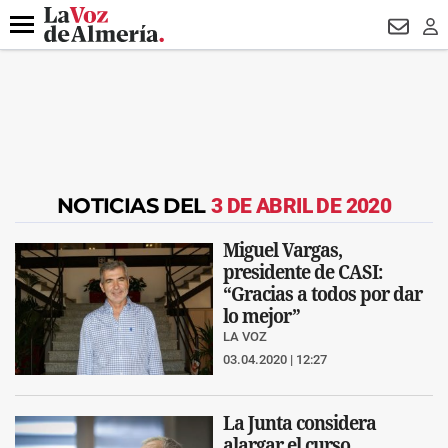
DESTACADO
MACROOPERACIÓN
FERIA
TURISMO
JUI
Menú
NEWSL
LO
NOTICIAS DEL
3 DE ABRIL DE 2020
Miguel Vargas,
presidente de CASI:
“Gracias a todos por dar
lo mejor”
LA VOZ
03.04.2020 | 12:27
La Junta considera
alargar el curso