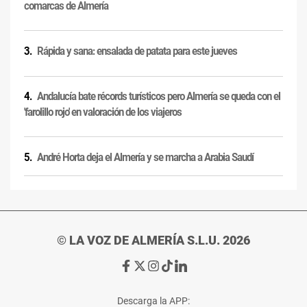
comarcas de Almería
Rápida y sana: ensalada de patata para este jueves
Andalucía bate récords turísticos pero Almería se queda con el
'farolillo rojo' en valoración de los viajeros
André Horta deja el Almería y se marcha a Arabia Saudí
© LA VOZ DE ALMERÍA S.L.U. 2026
Ir
Ir
Ir
Ir
Ir
a
a
a
a
a
Facebook
X
Instagram
TikTok
Linkedin
Descarga la APP: