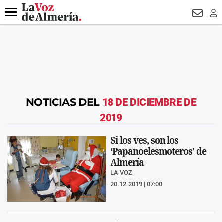
DESTACADO
VOTO FEMENINO
ORGULLO VERA
TRIBUNA
Menú
NEWSL
LO
NOTICIAS DEL
18 DE DICIEMBRE DE
2019
Si los ves, son los
‘Papanoelesmoteros’ de
Almería
LA VOZ
20.12.2019 | 07:00