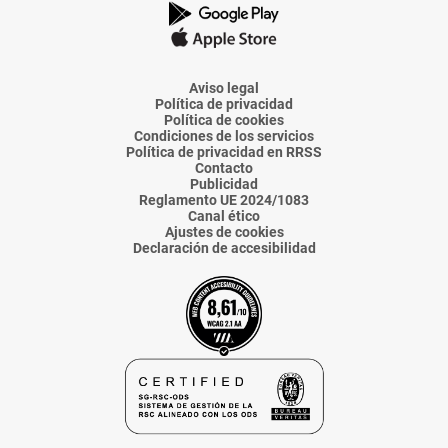
de
de
de
de
de
La
La
La
La
La
Voz
Voz
Voz
Voz
Voz
de
de
de
de
de
Almería
Almería
Almería
Almería
Almería
Aviso legal
Política de privacidad
Política de cookies
Condiciones de los servicios
Política de privacidad en RRSS
Contacto
Publicidad
Reglamento UE 2024/1083
Canal ético
Ajustes de cookies
Declaración de accesibilidad