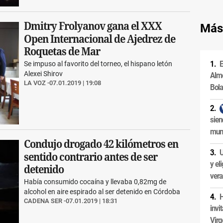
Dmitry Frolyanov gana el XXX
Más
Open Internacional de Ajedrez de
Roquetas de Mar
E
Se impuso al favorito del torneo, el hispano letón
Alexei Shirov
Alme
LA VOZ
07.01.2019 | 19:08
Bol
sien
muni
Condujo drogado 42 kilómetros en
U
sentido contrario antes de ser
y el
detenido
ver
Había consumido cocaína y llevaba 0,82mg de
alcohol en aire espirado al ser detenido en Córdoba
H
CADENA SER
07.01.2019 | 18:31
invi
Virg