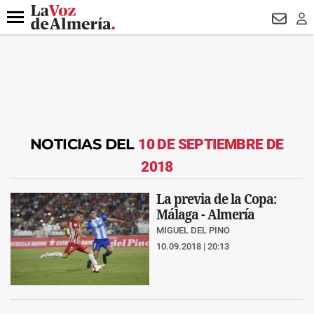
DESTACADO
HOSPITAL PONIENTE
ECLIPSE
DRON UDA
Menú
NEWSL
LO
NOTICIAS DEL
10 DE SEPTIEMBRE DE
2018
La previa de la Copa:
Málaga - Almería
MIGUEL DEL PINO
10.09.2018 | 20:13