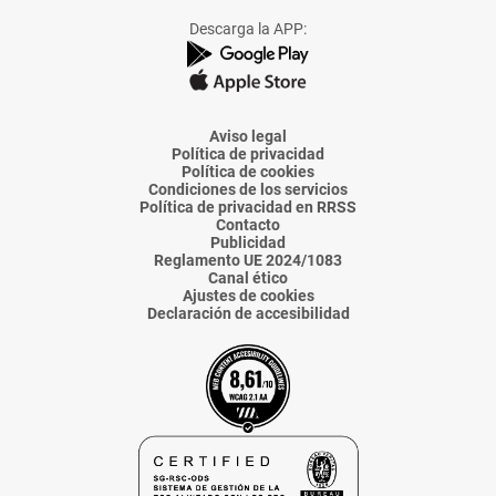
Facebook
X
Instagram
TikTok
Linkedin
Descarga la APP:
de
de
de
de
de
La
La
La
La
La
Voz
Voz
Voz
Voz
Voz
de
de
de
de
de
Almería
Almería
Almería
Almería
Almería
Aviso legal
Política de privacidad
Política de cookies
Condiciones de los servicios
Política de privacidad en RRSS
Contacto
Publicidad
Reglamento UE 2024/1083
Canal ético
Ajustes de cookies
Declaración de accesibilidad