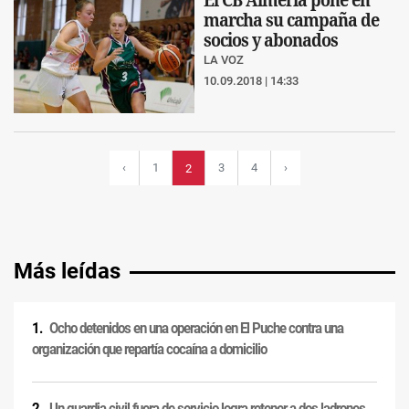
marcha su campaña de
socios y abonados
LA VOZ
10.09.2018 | 14:33
‹
1
3
4
›
2
Más leídas
Ocho detenidos en una operación en El Puche contra una
organización que repartía cocaína a domicilio
Un guardia civil fuera de servicio logra retener a dos ladrones