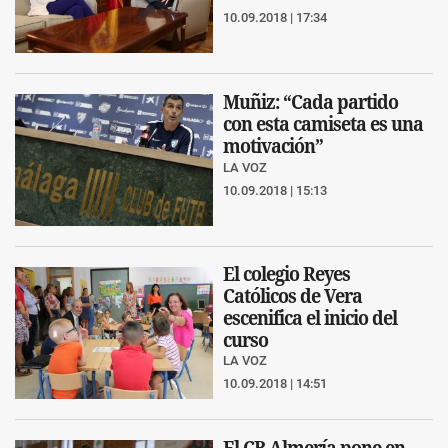
10.09.2018 | 17:34
Muñiz: “Cada partido
con esta camiseta es una
motivación”
LA VOZ
10.09.2018 | 15:13
El colegio Reyes
Católicos de Vera
escenifica el inicio del
curso
LA VOZ
10.09.2018 | 14:51
El CB Almería pone en