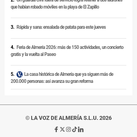
que habían robado móviles en la playa de El Zapillo
Rápida y sana: ensalada de patata para este jueves
Feria de Almería 2026: más de 150 actividades, un concierto
gratis y la vuelta al Paseo
La casa histórica de Almería que ya siguen más de
200.000 personas: así avanza su gran reforma
© LA VOZ DE ALMERÍA S.L.U. 2026
Ir
Ir
Ir
Ir
Ir
a
a
a
a
a