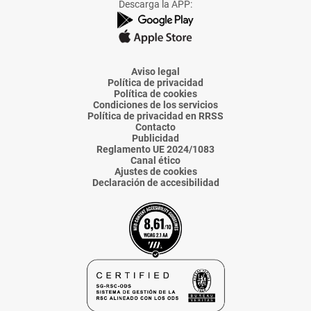
Descarga la APP:
de
de
de
de
de
La
La
La
La
La
Voz
Voz
Voz
Voz
Voz
de
de
de
de
de
Almería
Almería
Almería
Almería
Almería
Aviso legal
Política de privacidad
Política de cookies
Condiciones de los servicios
Política de privacidad en RRSS
Contacto
Publicidad
Reglamento UE 2024/1083
Canal ético
Ajustes de cookies
Declaración de accesibilidad