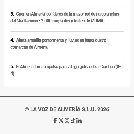
Caen en Almería los líderes de la mayor red de narcolanchas
del Mediterráneo: 2.000 migrantes y tráfico de MDMA
Alerta amarilla por tormenta y lluvias en hasta cuatro
comarcas de Almería
El Almería toma impulso para la Liga goleando al Córdoba (0-
4)
© LA VOZ DE ALMERÍA S.L.U. 2026
Ir
Ir
Ir
Ir
Ir
a
a
a
a
a
Facebook
X
Instagram
TikTok
Linkedin