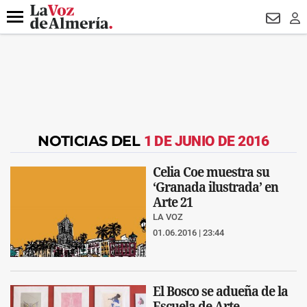
DESTACADO
VOTO FEMENINO
ORGULLO VERA
TRIBUNA
Menú
NEWSL
LO
NOTICIAS DEL
1 DE JUNIO DE 2016
Celia Coe muestra su
‘Granada ilustrada’ en
Arte 21
LA VOZ
01.06.2016 | 23:44
El Bosco se adueña de la
Escuela de Arte