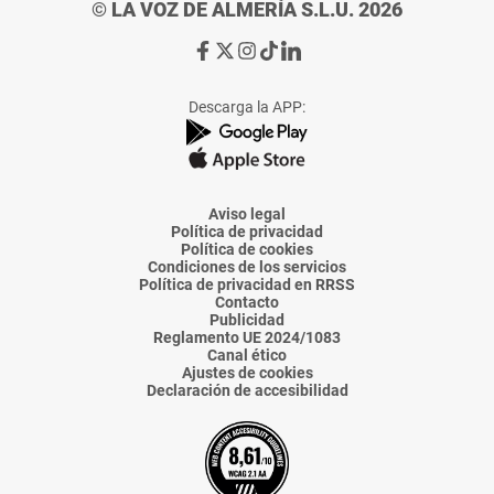
© LA VOZ DE ALMERÍA S.L.U. 2026
Ir
Ir
Ir
Ir
Ir
a
a
a
a
a
Facebook
X
Instagram
TikTok
Linkedin
Descarga la APP:
de
de
de
de
de
La
La
La
La
La
Voz
Voz
Voz
Voz
Voz
de
de
de
de
de
Almería
Almería
Almería
Almería
Almería
Aviso legal
Política de privacidad
Política de cookies
Condiciones de los servicios
Política de privacidad en RRSS
Contacto
Publicidad
Reglamento UE 2024/1083
Canal ético
Ajustes de cookies
Declaración de accesibilidad