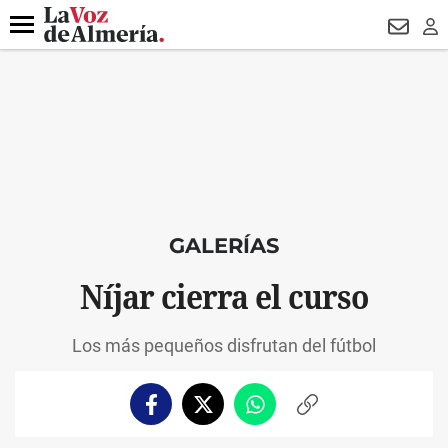
DESTACADO
HOSPITAL PONIENTE
ECLIPSE
DRON UDA
Menú
NEWSL
LO
GALERÍAS
Níjar cierra el curso
Los más pequeños disfrutan del fútbol
Facebook
Twitter
Whatsapp
Copiar
enlace