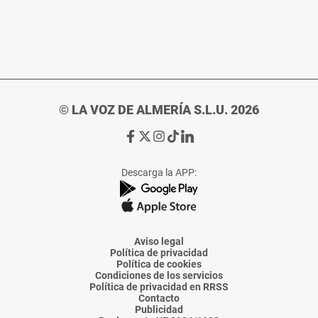
© LA VOZ DE ALMERÍA S.L.U. 2026
Ir
Ir
Ir
Ir
Ir
a
a
a
a
a
Facebook
X
Instagram
TikTok
Linkedin
Descarga la APP:
de
de
de
de
de
La
La
La
La
La
Voz
Voz
Voz
Voz
Voz
de
de
de
de
de
Almería
Almería
Almería
Almería
Almería
Aviso legal
Política de privacidad
Política de cookies
Condiciones de los servicios
Política de privacidad en RRSS
Contacto
Publicidad