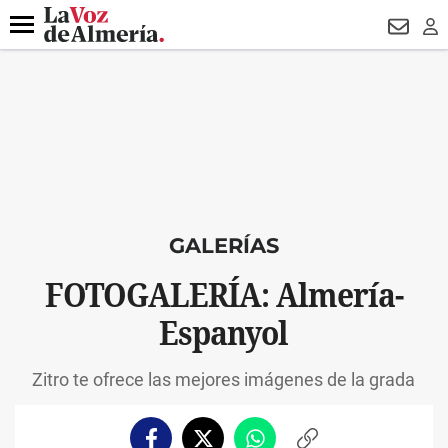
DESTACADO
VOTO FEMENINO
ORGULLO VERA
TRIBUNA
Menú
NEWSL
LO
GALERÍAS
FOTOGALERÍA: Almería-
Espanyol
Zitro te ofrece las mejores imágenes de la grada
Facebook
Twitter
Whatsapp
Copiar