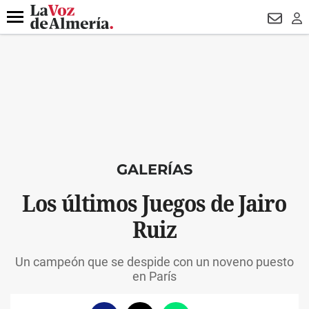
DESTACADO
ROBOS
PREGÓN BISBAL
CONDENADOS
Menú
NEWSL
LO
GALERÍAS
Los últimos Juegos de Jairo
Ruiz
Un campeón que se despide con un noveno puesto
en París