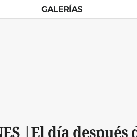
GALERÍAS
S |El día después d