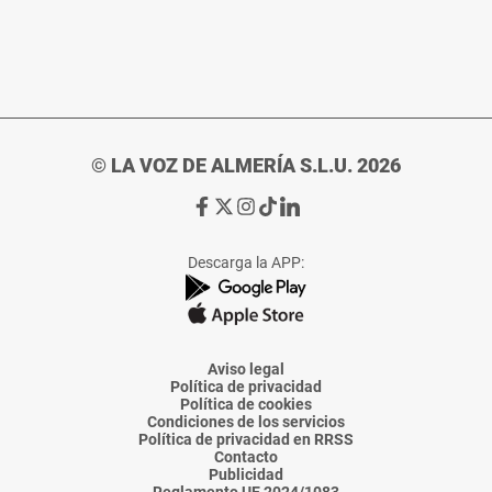
© LA VOZ DE ALMERÍA S.L.U. 2026
Ir
Ir
Ir
Ir
Ir
a
a
a
a
a
Facebook
X
Instagram
TikTok
Linkedin
Descarga la APP:
de
de
de
de
de
La
La
La
La
La
Voz
Voz
Voz
Voz
Voz
de
de
de
de
de
Almería
Almería
Almería
Almería
Almería
Aviso legal
Política de privacidad
Política de cookies
Condiciones de los servicios
Política de privacidad en RRSS
Contacto
Publicidad