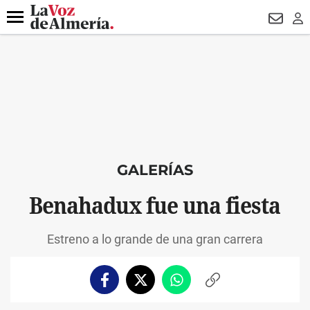
DESTACADO
VOTO FEMENINO
ORGULLO VERA
TRIBUNA
Menú
NEWSL
LO
GALERÍAS
Benahadux fue una fiesta
Estreno a lo grande de una gran carrera
Facebook
Twitter
Whatsapp
Copiar
enlace