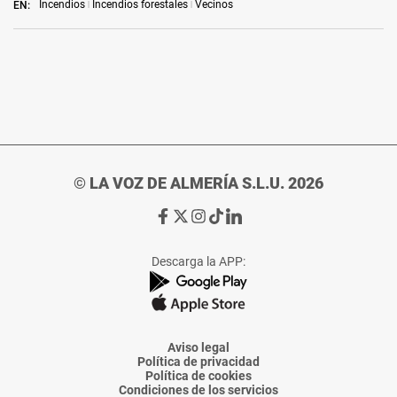
Incendios
Incendios forestales
Vecinos
EN:
© LA VOZ DE ALMERÍA S.L.U. 2026
Ir
Ir
Ir
Ir
Ir
a
a
a
a
a
Facebook
X
Instagram
TikTok
Linkedin
Descarga la APP:
de
de
de
de
de
La
La
La
La
La
Voz
Voz
Voz
Voz
Voz
de
de
de
de
de
Almería
Almería
Almería
Almería
Almería
Aviso legal
Política de privacidad
Política de cookies
Condiciones de los servicios