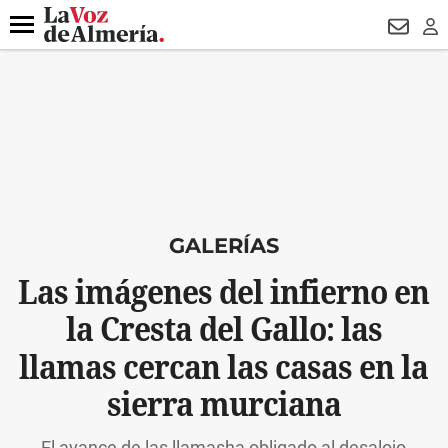
DESTACADO
VOTO FEMENINO
ORGULLO VERA
TRIBUNA
Menú
NEWSL
LO
GALERÍAS
Las imágenes del infierno en
la Cresta del Gallo: las
llamas cercan las casas en la
sierra murciana
El avance de las llamasha obligado al desalojo