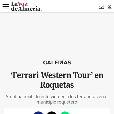
DESTACADO
HOSPITAL PONIENTE
ECLIPSE
DRON UDA
Menú
NEWSL
LO
GALERÍAS
‘Ferrari Western Tour’ en
Roquetas
Amat ha recibido este viernes a los ferraristas en el
municipio roquetero