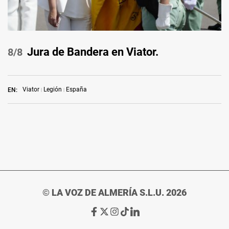
Jura de Bandera en Viator.
/8
Viator
Legión
España
EN:
© LA VOZ DE ALMERÍA S.L.U. 2026
Ir
Ir
Ir
Ir
Ir
a
a
a
a
a