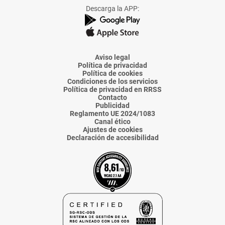
Facebook
X
Instagram
TikTok
Linkedin
Descarga la APP:
de
de
de
de
de
La
La
La
La
La
Voz
Voz
Voz
Voz
Voz
de
de
de
de
de
Almería
Almería
Almería
Almería
Almería
Aviso legal
Política de privacidad
Política de cookies
Condiciones de los servicios
Política de privacidad en RRSS
Contacto
Publicidad
Reglamento UE 2024/1083
Canal ético
Ajustes de cookies
Declaración de accesibilidad