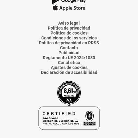
La
La
La
La
La
Voz
Voz
Voz
Voz
Voz
de
de
de
de
de
Almería
Almería
Almería
Almería
Almería
Aviso legal
Política de privacidad
Política de cookies
Condiciones de los servicios
Política de privacidad en RRSS
Contacto
Publicidad
Reglamento UE 2024/1083
Canal ético
Ajustes de cookies
Declaración de accesibilidad