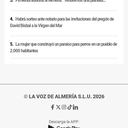
Pimienta ilusiona al Almería: "Tendremos una plantilla..."
Habrá sorteo ante notario para las invitaciones del pregón de
David Bisbal a la Virgen del Mar
La mujer que construyó un paraíso para perros en un pueblo de
2.000 habitantes
© LA VOZ DE ALMERÍA S.L.U. 2026
Ir
Ir
Ir
Ir
Ir
a
a
a
a
a
Facebook
X
Instagram
TikTok
Linkedin
Descarga la APP:
de
de
de
de
de