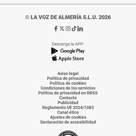
© LA VOZ DE ALMERÍA S.L.U. 2026
Ir
Ir
Ir
Ir
Ir
a
a
a
a
a
Facebook
X
Instagram
TikTok
Linkedin
Descarga la APP:
de
de
de
de
de
La
La
La
La
La
Voz
Voz
Voz
Voz
Voz
de
de
de
de
de
Almería
Almería
Almería
Almería
Almería
Aviso legal
Política de privacidad
Política de cookies
Condiciones de los servicios
Política de privacidad en RRSS
Contacto
Publicidad
Reglamento UE 2024/1083
Canal ético
Ajustes de cookies
Declaración de accesibilidad