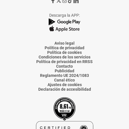
Ir
Ir
Ir
Ir
Ir
a
a
a
a
a
Facebook
X
Instagram
TikTok
Linkedin
Descarga la APP:
de
de
de
de
de
La
La
La
La
La
Voz
Voz
Voz
Voz
Voz
de
de
de
de
de
Almería
Almería
Almería
Almería
Almería
Aviso legal
Política de privacidad
Política de cookies
Condiciones de los servicios
Política de privacidad en RRSS
Contacto
Publicidad
Reglamento UE 2024/1083
Canal ético
Ajustes de cookies
Declaración de accesibilidad