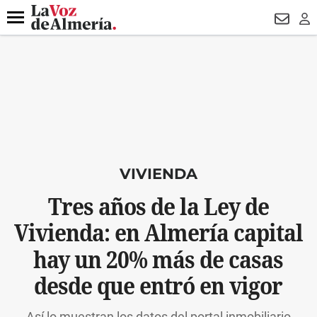
DESTACADO
HOSPITAL PONIENTE
ECLIPSE
DRON UDA
Menú
NEWSL
LO
VIVIENDA
Tres años de la Ley de
Vivienda: en Almería capital
hay un 20% más de casas
desde que entró en vigor
Así lo muestran los datos del portal inmobiliario