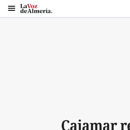
Menú
Cajamar re