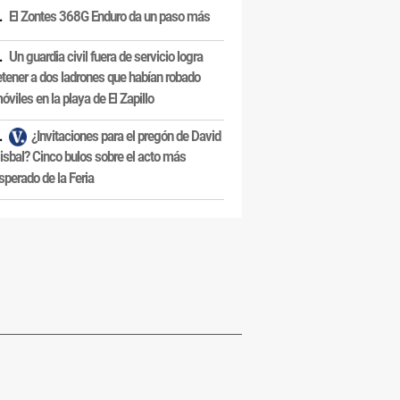
El Zontes 368G Enduro da un paso más
Un guardia civil fuera de servicio logra
etener a dos ladrones que habían robado
óviles en la playa de El Zapillo
¿Invitaciones para el pregón de David
isbal? Cinco bulos sobre el acto más
sperado de la Feria