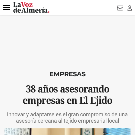
DESTACADO
VOTO FEMENINO
ORGULLO VERA
TRIBUNA
Menú
NEWSL
LO
EMPRESAS
38 años asesorando
empresas en El Ejido
Innovar y adaptarse es el gran compromiso de una
asesoría cercana al tejido empresarial local