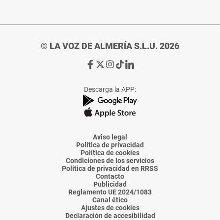
© LA VOZ DE ALMERÍA S.L.U. 2026
Ir
Ir
Ir
Ir
Ir
a
a
a
a
a
Facebook
X
Instagram
TikTok
Linkedin
Descarga la APP:
de
de
de
de
de
La
La
La
La
La
Voz
Voz
Voz
Voz
Voz
de
de
de
de
de
Almería
Almería
Almería
Almería
Almería
Aviso legal
Política de privacidad
Política de cookies
Condiciones de los servicios
Política de privacidad en RRSS
Contacto
Publicidad
Reglamento UE 2024/1083
Canal ético
Ajustes de cookies
Declaración de accesibilidad