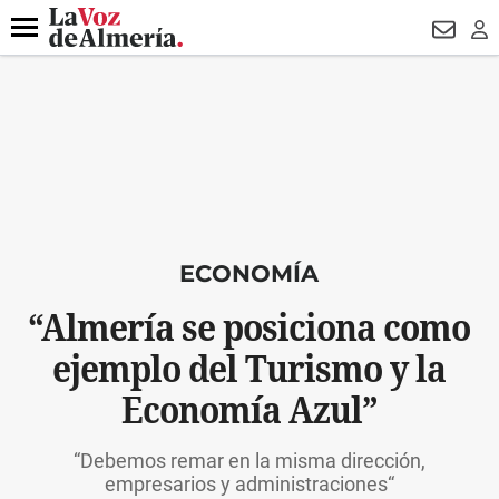
DESTACADO
VOTO FEMENINO
ORGULLO VERA
TRIBUNA
Menú
NEWSL
LO
ECONOMÍA
“Almería se posiciona como
ejemplo del Turismo y la
Economía Azul”
“Debemos remar en la misma dirección,
empresarios y administraciones“