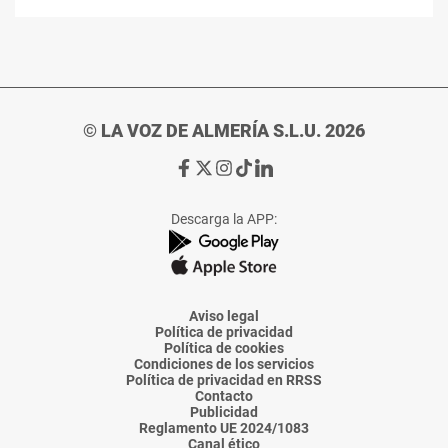
© LA VOZ DE ALMERÍA S.L.U. 2026
Ir
Ir
Ir
Ir
Ir
a
a
a
a
a
Facebook
X
Instagram
TikTok
Linkedin
Descarga la APP:
de
de
de
de
de
La
La
La
La
La
Voz
Voz
Voz
Voz
Voz
de
de
de
de
de
Almería
Almería
Almería
Almería
Almería
Aviso legal
Política de privacidad
Política de cookies
Condiciones de los servicios
Política de privacidad en RRSS
Contacto
Publicidad
Reglamento UE 2024/1083
Canal ético