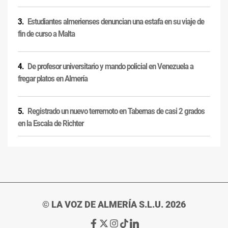
Estudiantes almerienses denuncian una estafa en su viaje de
fin de curso a Malta
De profesor universitario y mando policial en Venezuela a
fregar platos en Almería
Registrado un nuevo terremoto en Tabernas de casi 2 grados
en la Escala de Richter
© LA VOZ DE ALMERÍA S.L.U. 2026
Ir
Ir
Ir
Ir
Ir