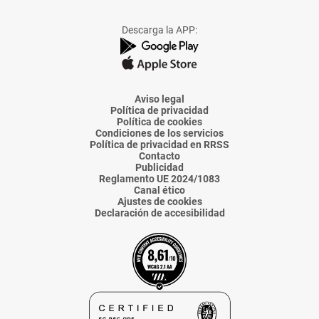
a
a
a
a
a
Facebook
X
Instagram
TikTok
Linkedin
Descarga la APP:
de
de
de
de
de
La
La
La
La
La
Voz
Voz
Voz
Voz
Voz
de
de
de
de
de
Almería
Almería
Almería
Almería
Almería
Aviso legal
Política de privacidad
Política de cookies
Condiciones de los servicios
Política de privacidad en RRSS
Contacto
Publicidad
Reglamento UE 2024/1083
Canal ético
Ajustes de cookies
Declaración de accesibilidad