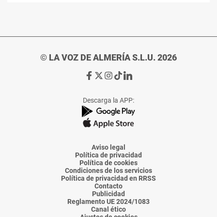
© LA VOZ DE ALMERÍA S.L.U. 2026
Ir
Ir
Ir
Ir
Ir
a
a
a
a
a
Facebook
X
Instagram
TikTok
Linkedin
Descarga la APP:
de
de
de
de
de
La
La
La
La
La
Voz
Voz
Voz
Voz
Voz
de
de
de
de
de
Almería
Almería
Almería
Almería
Almería
Aviso legal
Política de privacidad
Política de cookies
Condiciones de los servicios
Política de privacidad en RRSS
Contacto
Publicidad
Reglamento UE 2024/1083
Canal ético
Ajustes de cookies