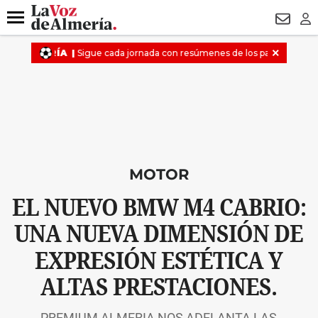
DESTACADO
VOTO FEMENINO
ORGULLO VERA
TRIBUNA
Menú
NEWSL
LO
MOTOR
EL NUEVO BMW M4 CABRIO:
UNA NUEVA DIMENSIÓN DE
EXPRESIÓN ESTÉTICA Y
ALTAS PRESTACIONES.
PREMIUM ALMERIA NOS ADELANTA LAS