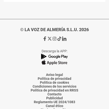
© LA VOZ DE ALMERÍA S.L.U. 2026
Ir
Ir
Ir
Ir
Ir
a
a
a
a
a
Facebook
X
Instagram
TikTok
Linkedin
Descarga la APP:
de
de
de
de
de
La
La
La
La
La
Voz
Voz
Voz
Voz
Voz
de
de
de
de
de
Almería
Almería
Almería
Almería
Almería
Aviso legal
Política de privacidad
Política de cookies
Condiciones de los servicios
Política de privacidad en RRSS
Contacto
Publicidad
Reglamento UE 2024/1083
Canal ético