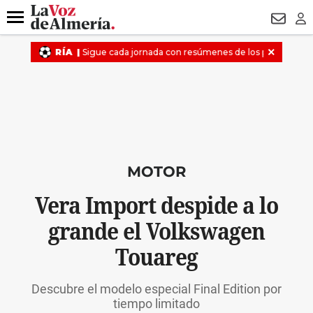
DESTACADO
MACROOPERACIÓN
FERIA
TURISMO
JUI
Menú
NEWSL
LO
MOTOR
Vera Import despide a lo
grande el Volkswagen
Touareg
Descubre el modelo especial Final Edition por
tiempo limitado