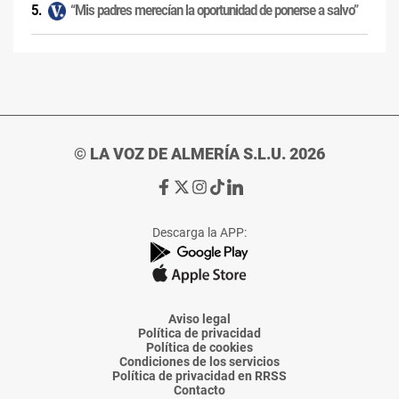
“Mis padres merecían la oportunidad de ponerse a salvo”
© LA VOZ DE ALMERÍA S.L.U. 2026
Ir
Ir
Ir
Ir
Ir
a
a
a
a
a
Facebook
X
Instagram
TikTok
Linkedin
Descarga la APP:
de
de
de
de
de
La
La
La
La
La
Voz
Voz
Voz
Voz
Voz
de
de
de
de
de
Almería
Almería
Almería
Almería
Almería
Aviso legal
Política de privacidad
Política de cookies
Condiciones de los servicios
Política de privacidad en RRSS
Contacto