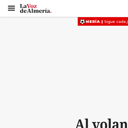
Menú
Al vola