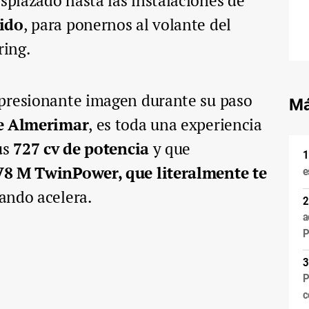
plazado hasta las instalaciones de
jido
, para ponernos al volante del
ring.
presionante imagen durante su paso
Má
de Almerimar
, es toda una experiencia
us
727 cv de potencia
y que
V8 M TwinPower, que literalmente te
e
ando acelera.
a
P
P
c