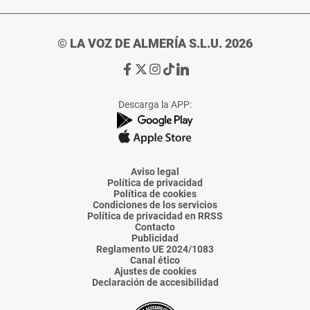
© LA VOZ DE ALMERÍA S.L.U. 2026
Ir
Ir
Ir
Ir
Ir
a
a
a
a
a
Facebook
X
Instagram
TikTok
Linkedin
Descarga la APP:
de
de
de
de
de
La
La
La
La
La
Voz
Voz
Voz
Voz
Voz
de
de
de
de
de
Almería
Almería
Almería
Almería
Almería
Aviso legal
Política de privacidad
Política de cookies
Condiciones de los servicios
Política de privacidad en RRSS
Contacto
Publicidad
Reglamento UE 2024/1083
Canal ético
Ajustes de cookies
Declaración de accesibilidad