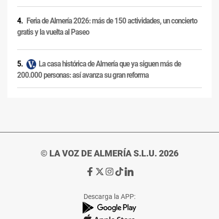
Feria de Almería 2026: más de 150 actividades, un concierto
gratis y la vuelta al Paseo
La casa histórica de Almería que ya siguen más de
200.000 personas: así avanza su gran reforma
© LA VOZ DE ALMERÍA S.L.U. 2026
Ir
Ir
Ir
Ir
Ir
a
a
a
a
a
Facebook
X
Instagram
TikTok
Linkedin
Descarga la APP:
de
de
de
de
de
La
La
La
La
La