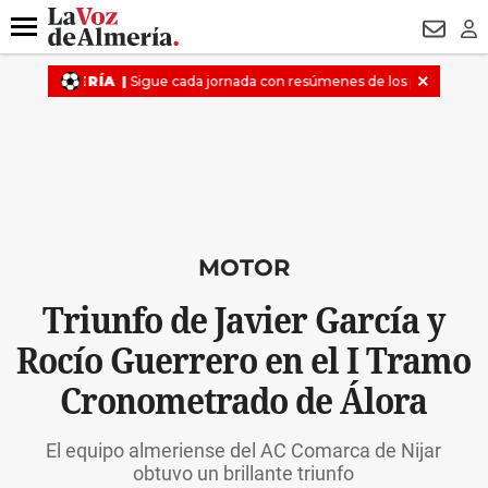
DESTACADO
HOSPITAL PONIENTE
ECLIPSE
DRON UDA
Menú
NEWSL
LO
MOTOR
Triunfo de Javier García y
Rocío Guerrero en el I Tramo
Cronometrado de Álora
El equipo almeriense del AC Comarca de Nijar
obtuvo un brillante triunfo