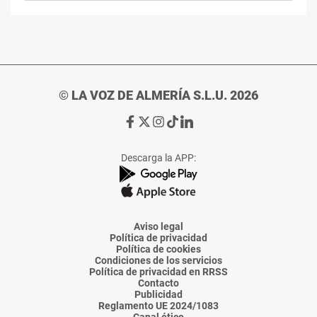
© LA VOZ DE ALMERÍA S.L.U. 2026
Ir
Ir
Ir
Ir
Ir
a
a
a
a
a
Facebook
X
Instagram
TikTok
Linkedin
Descarga la APP:
de
de
de
de
de
La
La
La
La
La
Voz
Voz
Voz
Voz
Voz
de
de
de
de
de
Almería
Almería
Almería
Almería
Almería
Aviso legal
Política de privacidad
Política de cookies
Condiciones de los servicios
Política de privacidad en RRSS
Contacto
Publicidad
Reglamento UE 2024/1083
Canal ético