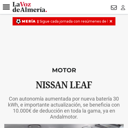
DESTACADO
VOTO FEMENINO
ORGULLO VERA
TRIBUNA
Menú
NEWSL
LO
MOTOR
NISSAN LEAF
Con autonomía aumentada por nueva batería 30
kWh, e importante actualización, se beneficia con
10.000€ de deducción en toda la gama, ya en
Andalmotor.