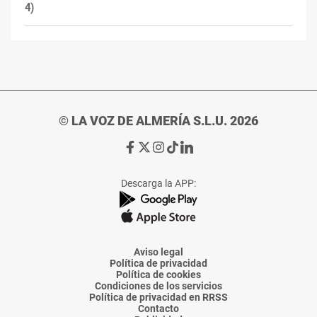
4)
© LA VOZ DE ALMERÍA S.L.U. 2026
Ir
Ir
Ir
Ir
Ir
a
a
a
a
a
Facebook
X
Instagram
TikTok
Linkedin
Descarga la APP:
de
de
de
de
de
La
La
La
La
La
Voz
Voz
Voz
Voz
Voz
de
de
de
de
de
Almería
Almería
Almería
Almería
Almería
Aviso legal
Política de privacidad
Política de cookies
Condiciones de los servicios
Política de privacidad en RRSS
Contacto