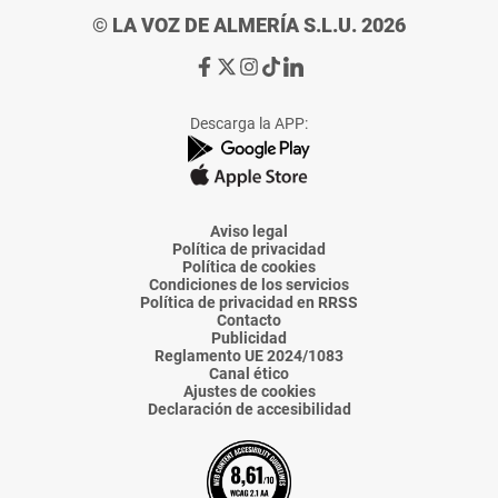
© LA VOZ DE ALMERÍA S.L.U. 2026
Ir
Ir
Ir
Ir
Ir
a
a
a
a
a
Facebook
X
Instagram
TikTok
Linkedin
Descarga la APP:
de
de
de
de
de
La
La
La
La
La
Voz
Voz
Voz
Voz
Voz
de
de
de
de
de
Almería
Almería
Almería
Almería
Almería
Aviso legal
Política de privacidad
Política de cookies
Condiciones de los servicios
Política de privacidad en RRSS
Contacto
Publicidad
Reglamento UE 2024/1083
Canal ético
Ajustes de cookies
Declaración de accesibilidad