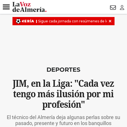
DESTACADO
VOTO FEMENINO
ORGULLO VERA
TRIBUNA
Menú
NEWSL
LO
DEPORTES
JIM, en la Liga: "Cada vez
tengo más ilusión por mi
profesión"
El técnico del Almería deja algunas perlas sobre su
pasado, presente y futuro en los banquillos