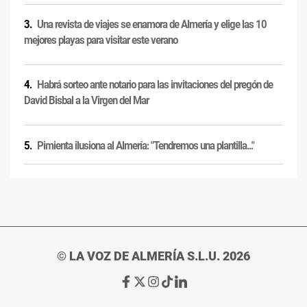
Una revista de viajes se enamora de Almería y elige las 10
mejores playas para visitar este verano
Habrá sorteo ante notario para las invitaciones del pregón de
David Bisbal a la Virgen del Mar
Pimienta ilusiona al Almería: "Tendremos una plantilla..."
© LA VOZ DE ALMERÍA S.L.U. 2026
Ir
Ir
Ir
Ir
Ir
a
a
a
a
a