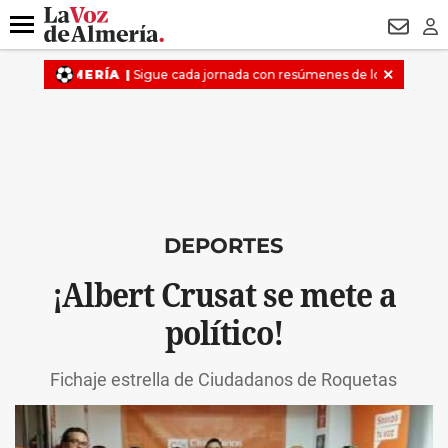
DESTACADO
VOTO FEMENINO
ORGULLO VERA
TRIBUNA
Menú
NEWSL
LO
DEPORTES
¡Albert Crusat se mete a
político!
Fichaje estrella de Ciudadanos de Roquetas