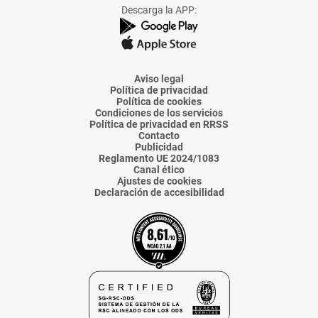
Facebook
X
Instagram
TikTok
Linkedin
Descarga la APP:
de
de
de
de
de
La
La
La
La
La
Voz
Voz
Voz
Voz
Voz
de
de
de
de
de
Almería
Almería
Almería
Almería
Almería
Aviso legal
Política de privacidad
Política de cookies
Condiciones de los servicios
Política de privacidad en RRSS
Contacto
Publicidad
Reglamento UE 2024/1083
Canal ético
Ajustes de cookies
Declaración de accesibilidad