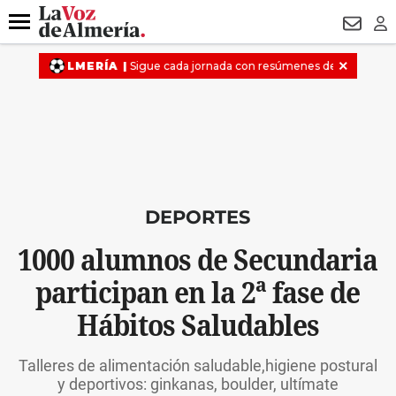
DESTACADO
ROBOS
PREGÓN BISBAL
CONDENADOS
Menú
NEWSL
LO
DEPORTES
1000 alumnos de Secundaria
participan en la 2ª fase de
Hábitos Saludables
Talleres de alimentación saludable,higiene postural
y deportivos: ginkanas, boulder, ultímate