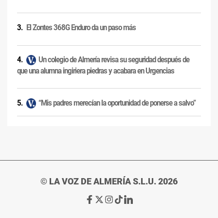
El Zontes 368G Enduro da un paso más
Un colegio de Almería revisa su seguridad después de
que una alumna ingiriera piedras y acabara en Urgencias
“Mis padres merecían la oportunidad de ponerse a salvo”
© LA VOZ DE ALMERÍA S.L.U. 2026
Ir
Ir
Ir
Ir
Ir
a
a
a
a
a