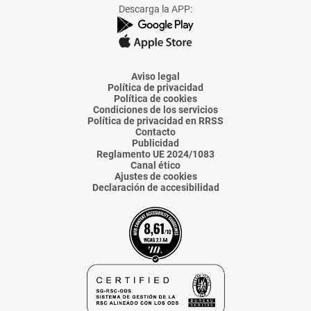
Facebook
X
Instagram
TikTok
Linkedin
Descarga la APP:
de
de
de
de
de
La
La
La
La
La
Voz
Voz
Voz
Voz
Voz
de
de
de
de
de
Almería
Almería
Almería
Almería
Almería
Aviso legal
Política de privacidad
Política de cookies
Condiciones de los servicios
Política de privacidad en RRSS
Contacto
Publicidad
Reglamento UE 2024/1083
Canal ético
Ajustes de cookies
Declaración de accesibilidad