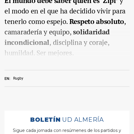
El mundo debe saber quién es ‘Zipi’
y
el modo en el que ha decidido vivir para
tenerlo como espejo.
Respeto absoluto
,
camaradería y equipo,
solidaridad
incondicional
, disciplina y coraje,
humildad. Ser mejores.
Rugby
EN: