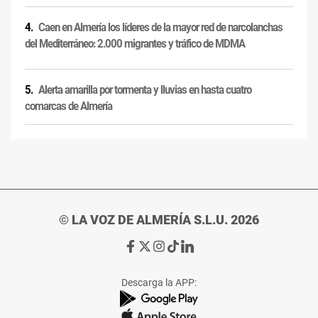
Caen en Almería los líderes de la mayor red de narcolanchas
del Mediterráneo: 2.000 migrantes y tráfico de MDMA
Alerta amarilla por tormenta y lluvias en hasta cuatro
comarcas de Almería
© LA VOZ DE ALMERÍA S.L.U. 2026
Ir
Ir
Ir
Ir
Ir
a
a
a
a
a
Facebook
X
Instagram
TikTok
Linkedin
Descarga la APP:
de
de
de
de
de
La
La
La
La
La
Voz
Voz
Voz
Voz
Voz