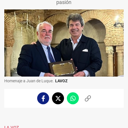
pasión
Homenaje a Juan de Luque.
LAVOZ
Facebook
Twitter
Whatsapp
Copiar
enlace
LA VOZ