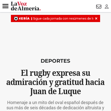
DESTACADO
VOTO FEMENINO
ORGULLO VERA
TRIBUNA
Menú
NEWSL
LO
DEPORTES
El rugby expresa su
admiración y gratitud hacia
Juan de Luque
Homenaje a un mito del oval español después de
sus más de seis décadas de dedicación altruista y