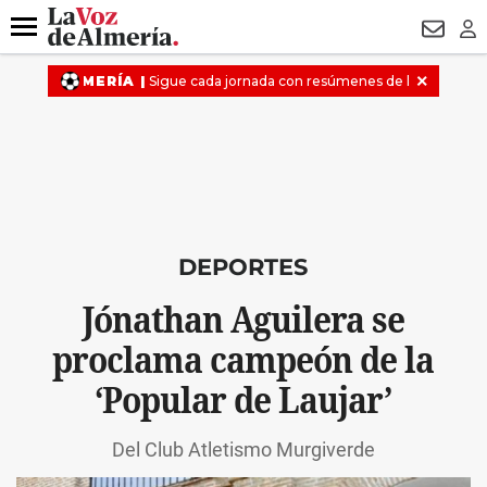
DESTACADO
VOTO FEMENINO
ORGULLO VERA
TRIBUNA
Menú
NEWSL
LO
DEPORTES
Jónathan Aguilera se
proclama campeón de la
‘Popular de Laujar’
Del Club Atletismo Murgiverde