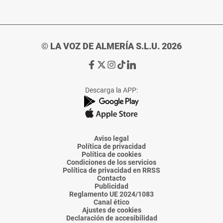
© LA VOZ DE ALMERÍA S.L.U. 2026
Ir
Ir
Ir
Ir
Ir
a
a
a
a
a
Facebook
X
Instagram
TikTok
Linkedin
Descarga la APP:
de
de
de
de
de
La
La
La
La
La
Voz
Voz
Voz
Voz
Voz
de
de
de
de
de
Almería
Almería
Almería
Almería
Almería
Aviso legal
Política de privacidad
Política de cookies
Condiciones de los servicios
Política de privacidad en RRSS
Contacto
Publicidad
Reglamento UE 2024/1083
Canal ético
Ajustes de cookies
Declaración de accesibilidad