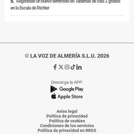
Registrado un nuevo terremoto en Tabernas de casi 2 grados
en la Escala de Richter
© LA VOZ DE ALMERÍA S.L.U. 2026
Ir
Ir
Ir
Ir
Ir
a
a
a
a
a
Facebook
X
Instagram
TikTok
Linkedin
Descarga la APP:
de
de
de
de
de
La
La
La
La
La
Voz
Voz
Voz
Voz
Voz
de
de
de
de
de
Almería
Almería
Almería
Almería
Almería
Aviso legal
Política de privacidad
Política de cookies
Condiciones de los servicios
Política de privacidad en RRSS