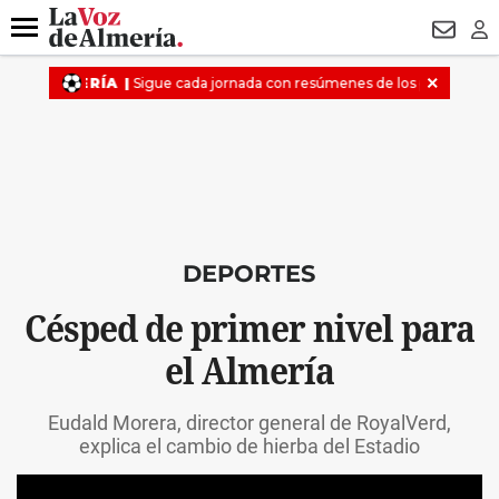
DESTACADO
VOTO FEMENINO
ORGULLO VERA
TRIBUNA
Menú
NEWSL
LO
DEPORTES
Césped de primer nivel para
el Almería
Eudald Morera, director general de RoyalVerd,
explica el cambio de hierba del Estadio