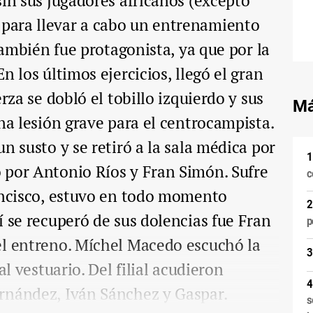
sin sus jugadores africanos (excepto
para llevar a cabo un entrenamiento
 también fue protagonista, ya que por la
n los últimos ejercicios, llegó el gran
rza se dobló el tobillo izquierdo y sus
Má
na lesión grave para el centrocampista.
n susto y se retiró a la sala médica por
 por Antonio Ríos y Fran Simón. Sufre
c
rancisco, estuvo en todo momento
í se recuperó de sus dolencias fue Fran
p
el entreno. Míchel Macedo escuchó la
al vestuario. Del filial acudieron
rnández, Iván Sánchez y Gaspar.
s