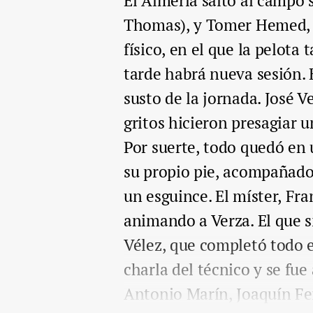
El Almería saltó al campo 
Thomas), y Tomer Hemed, 
físico, en el que la pelota
tarde habrá nueva sesión. E
susto de la jornada. José Ve
gritos hicieron presagiar u
Por suerte, todo quedó en u
su propio pie, acompañado
un esguince. El míster, F
animando a Verza. El que s
Vélez, que completó todo 
charla del técnico y se fue 
Antonio Marín, Joaquín Fe