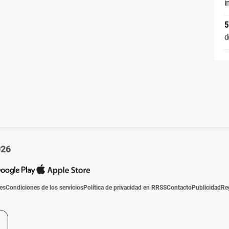
i
d
026
ies
Condiciones de los servicios
Política de privacidad en RRSS
Contacto
Publicidad
Re