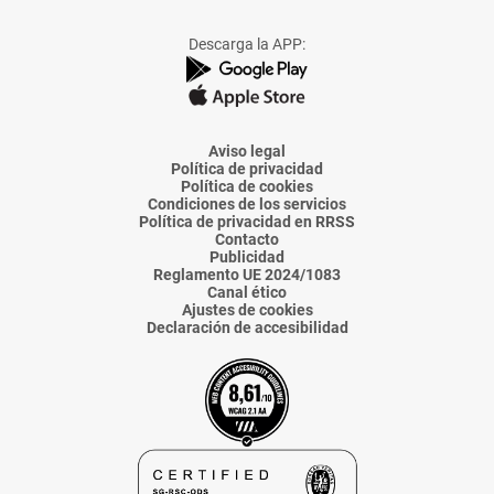
a
a
a
a
a
Facebook
X
Instagram
TikTok
Linkedin
Descarga la APP:
de
de
de
de
de
La
La
La
La
La
Voz
Voz
Voz
Voz
Voz
de
de
de
de
de
Almería
Almería
Almería
Almería
Almería
Aviso legal
Política de privacidad
Política de cookies
Condiciones de los servicios
Política de privacidad en RRSS
Contacto
Publicidad
Reglamento UE 2024/1083
Canal ético
Ajustes de cookies
Declaración de accesibilidad