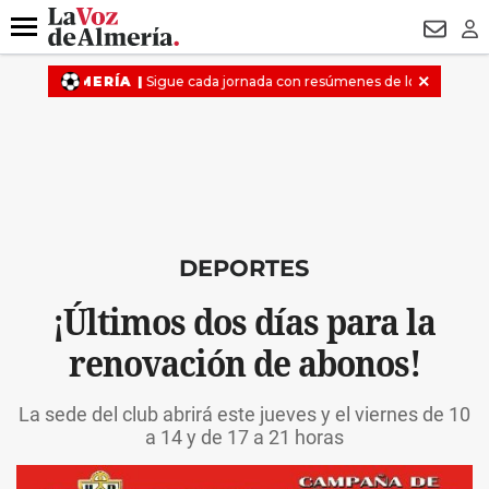
DESTACADO
OPERACIÓN PUCHE
PREGÓN BISBAL
800.
Menú
NEWSL
LO
DEPORTES
¡Últimos dos días para la
renovación de abonos!
La sede del club abrirá este jueves y el viernes de 10
a 14 y de 17 a 21 horas