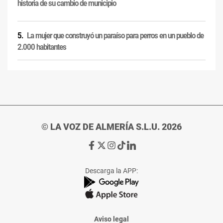
historia de su cambio de municipio
La mujer que construyó un paraíso para perros en un pueblo de
2.000 habitantes
© LA VOZ DE ALMERÍA S.L.U. 2026
Ir
Ir
Ir
Ir
Ir
a
a
a
a
a
Facebook
X
Instagram
TikTok
Linkedin
Descarga la APP:
de
de
de
de
de
La
La
La
La
La
Voz
Voz
Voz
Voz
Voz
de
de
de
de
de
Almería
Almería
Almería
Almería
Almería
Aviso legal