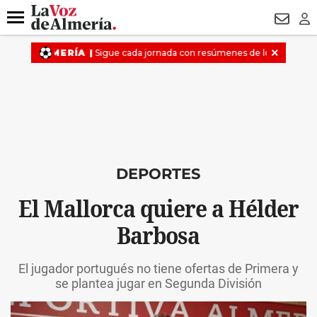
DESTACADO
VOTO FEMENINO
ORGULLO VERA
TRIBUNA
Menú
NEWSL
LO
DEPORTES
El Mallorca quiere a Hélder
Barbosa
El jugador portugués no tiene ofertas de Primera y
se plantea jugar en Segunda División