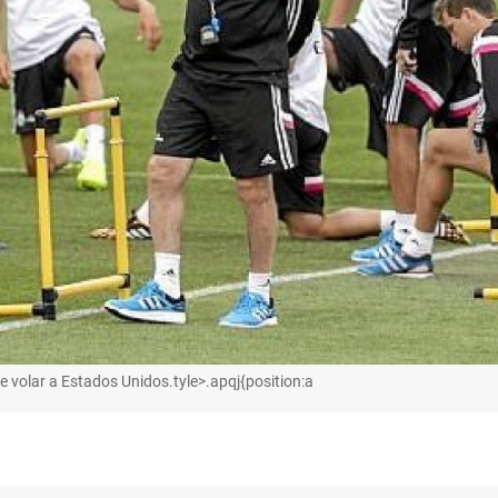
e volar a Estados Unidos.tyle>.apqj{position:a