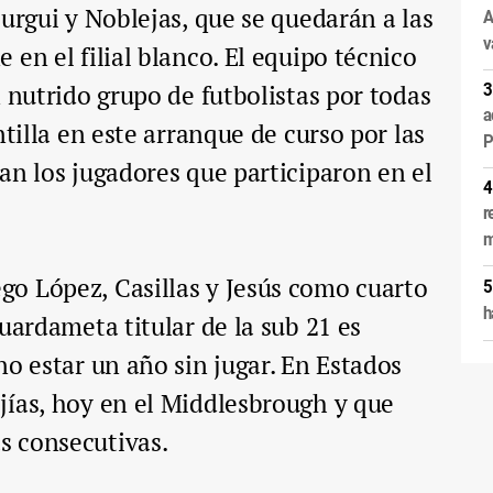
Burgui y Noblejas, que se quedarán a las
A
v
en el filial blanco. El equipo técnico
 nutrido grupo de futbolistas por todas
a
ntilla en este arranque de curso por las
P
an los jugadores que participaron en el
r
m
o López, Casillas y Jesús como cuarto
h
uardameta titular de la sub 21 es
no estar un año sin jugar. En Estados
jías, hoy en el Middlesbrough y que
s consecutivas.