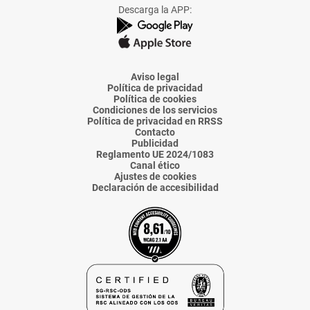
Facebook
X
Instagram
TikTok
Linkedin
Descarga la APP:
de
de
de
de
de
La
La
La
La
La
Voz
Voz
Voz
Voz
Voz
de
de
de
de
de
Almería
Almería
Almería
Almería
Almería
Aviso legal
Política de privacidad
Política de cookies
Condiciones de los servicios
Política de privacidad en RRSS
Contacto
Publicidad
Reglamento UE 2024/1083
Canal ético
Ajustes de cookies
Declaración de accesibilidad