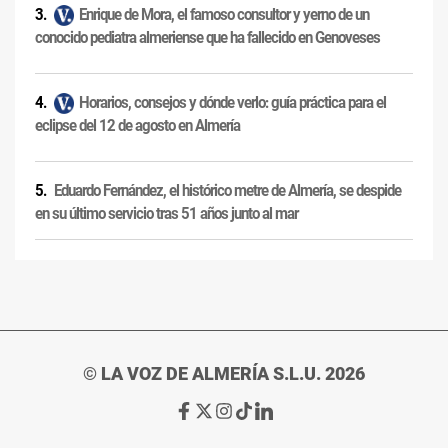
Enrique de Mora, el famoso consultor y yerno de un
conocido pediatra almeriense que ha fallecido en Genoveses
Horarios, consejos y dónde verlo: guía práctica para el
eclipse del 12 de agosto en Almería
Eduardo Fernández, el histórico metre de Almería, se despide
en su último servicio tras 51 años junto al mar
© LA VOZ DE ALMERÍA S.L.U. 2026
Ir
Ir
Ir
Ir
Ir
a
a
a
a
a