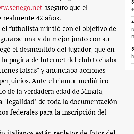
w.senego.net
aseguró que el
e
e realmente 42 años.
el futbolista mintió con el objetivo de
r
m
egurarse una vida mejor junto con su
egó el desmentido del jugador, que en
h
la pagina de Internet del club tachaba
ciones falsas" y anunciaba acciones
 perjuicios. Ante el clamor mediático
io de la verdadera edad de Minala,
a "legalidad" de toda la documentación
os federales para la inscripción del
 italianos están repletos de fotos del