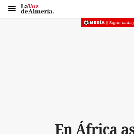
Menú
En África a