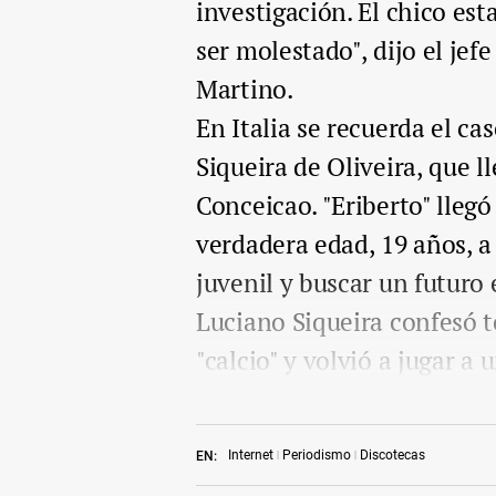
investigación. El chico es
ser molestado", dijo el jef
Martino.
En Italia se recuerda el ca
Siqueira de Oliveira, que l
Conceicao. "Eriberto" lle
verdadera edad, 19 años, a
juvenil y buscar un futuro e
Luciano Siqueira confesó to
"calcio" y volvió a jugar a
Internet
Periodismo
Discotecas
EN: