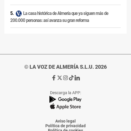
La casa histórica de Almería que ya siguen más de
200.000 personas: así avanza su gran reforma
© LA VOZ DE ALMERÍA S.L.U. 2026
Ir
Ir
Ir
Ir
Ir
a
a
a
a
a
Facebook
X
Instagram
TikTok
Linkedin
Descarga la APP:
de
de
de
de
de
La
La
La
La
La
Voz
Voz
Voz
Voz
Voz
de
de
de
de
de
Almería
Almería
Almería
Almería
Almería
Aviso legal
Política de privacidad
Política de cookies