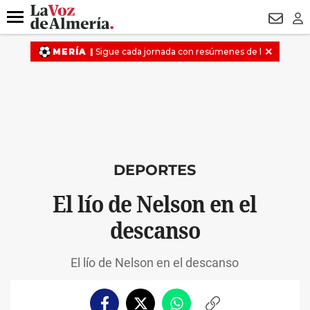
DESTACADO
MACROOPERACIÓN
FERIA
TURISMO
JUI
Menú
NEWSL
LO
DEPORTES
El lío de Nelson en el
descanso
El lío de Nelson en el descanso
Facebook
Twitter
Whatsapp
Copiar