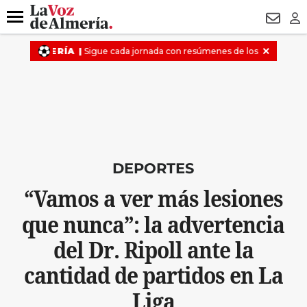
DESTACADO
ROBOS
PREGÓN BISBAL
CONDENADOS
Menú
NEWSL
LO
DEPORTES
“Vamos a ver más lesiones
que nunca”: la advertencia
del Dr. Ripoll ante la
cantidad de partidos en La
Liga