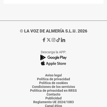
© LA VOZ DE ALMERÍA S.L.U. 2026
Ir
Ir
Ir
Ir
Ir
a
a
a
a
a
Facebook
X
Instagram
TikTok
Linkedin
Descarga la APP:
de
de
de
de
de
La
La
La
La
La
Voz
Voz
Voz
Voz
Voz
de
de
de
de
de
Almería
Almería
Almería
Almería
Almería
Aviso legal
Política de privacidad
Política de cookies
Condiciones de los servicios
Política de privacidad en RRSS
Contacto
Publicidad
Reglamento UE 2024/1083
Canal ético