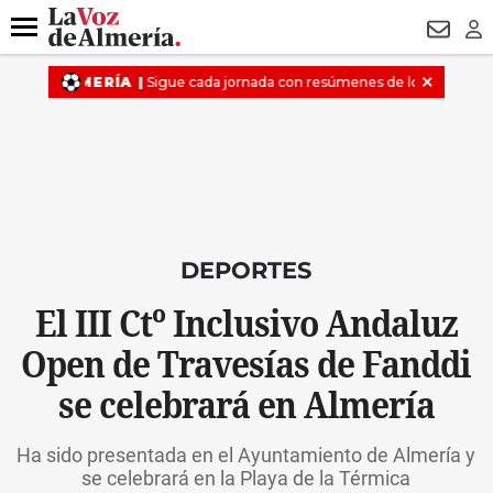
DESTACADO
HOSPITAL PONIENTE
ECLIPSE
DRON UDA
Menú
NEWSL
LO
DEPORTES
El III Ctº Inclusivo Andaluz
Open de Travesías de Fanddi
se celebrará en Almería
Ha sido presentada en el Ayuntamiento de Almería y
se celebrará en la Playa de la Térmica